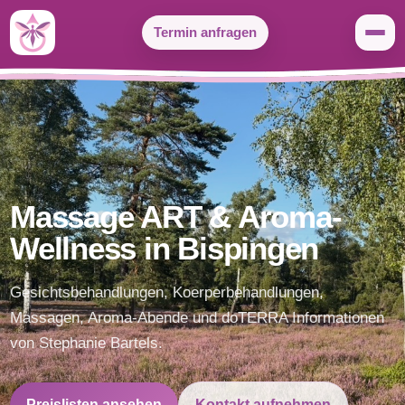
Zum
Termin anfragen
Inhalt
springen
Massage ART & Aroma-
Wellness in Bispingen
Gesichtsbehandlungen, Koerperbehandlungen,
Massagen, Aroma-Abende und doTERRA Informationen
von Stephanie Bartels.
Preislisten ansehen
Kontakt aufnehmen